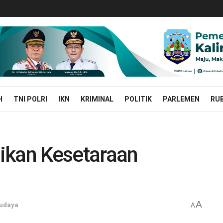
H
TNI POLRI
IKN
KRIMINAL
POLITIK
PARLEMEN
RUB
ikan Kesetaraan
A
Budaya
A