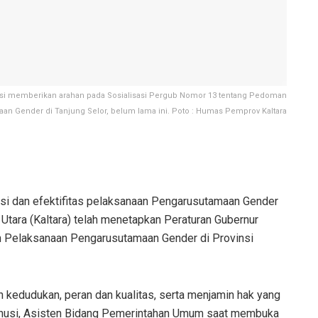
nusi memberikan arahan pada Sosialisasi Pergub Nomor 13 tentang Pedoman
n Gender di Tanjung Selor, belum lama ini. Poto : Humas Pemprov Kaltara
si dan efektifitas pelaksanaan Pengarusutamaan Gender
n Utara (Kaltara) telah menetapkan Peraturan Gubernur
 Pelaksanaan Pengarusutamaan Gender di Provinsi
kedudukan, peran dan kualitas, serta menjamin hak yang
 Sanusi, Asisten Bidang Pemerintahan Umum saat membuka