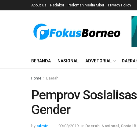
About Us
Redaksi
Pedoman Media Siber
Privacy Policy
BERANDA
NASIONAL
ADVETORIAL
DAERA
Home
Daerah
Pemprov Sosialisas
Gender
by
admin
09/08/2019
in
Daerah
,
Nasional
,
Sosial 