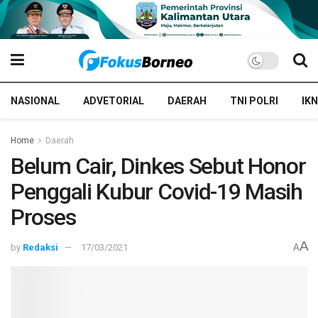
NASIONAL
ADVETORIAL
DAERAH
TNI POLRI
IKN
Home
Daerah
Belum Cair, Dinkes Sebut Honor
Penggali Kubur Covid-19 Masih
Proses
A
by
Redaksi
17/03/2021
A