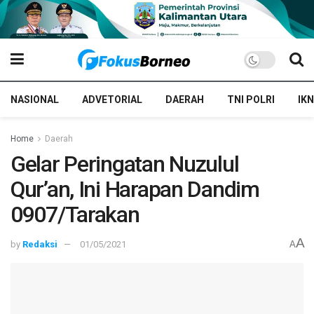
NASIONAL
ADVETORIAL
DAERAH
TNI POLRI
IKN
Home
Daerah
Gelar Peringatan Nuzulul
Qur’an, Ini Harapan Dandim
0907/Tarakan
A
by
Redaksi
01/05/2021
A