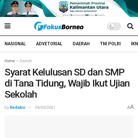
NASIONAL
ADVETORIAL
DAERAH
TNI POLRI
IKN
Home
Daerah
Syarat Kelulusan SD dan SMP
di Tana Tidung, Wajib Ikut Ujian
Sekolah
A
by
Redaksi
04/05/2021
A