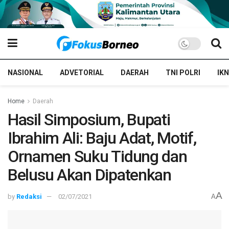
NASIONAL
ADVETORIAL
DAERAH
TNI POLRI
IKN
Home
Daerah
Hasil Simposium, Bupati
Ibrahim Ali: Baju Adat, Motif,
Ornamen Suku Tidung dan
Belusu Akan Dipatenkan
A
by
Redaksi
02/07/2021
A