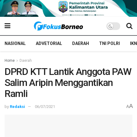
NASIONAL
ADVETORIAL
DAERAH
TNI POLRI
IKN
Home
Daerah
DPRD KTT Lantik Anggota PAW
Salim Aripin Menggantikan
Ramli
A
by
Redaksi
06/07/2021
A