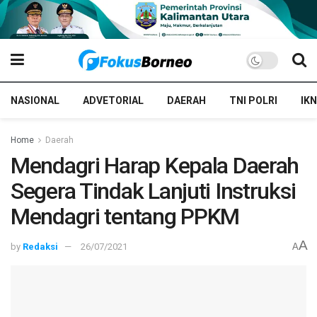
NASIONAL
ADVETORIAL
DAERAH
TNI POLRI
IKN
Home
Daerah
Mendagri Harap Kepala Daerah
Segera Tindak Lanjuti Instruksi
Mendagri tentang PPKM
A
by
Redaksi
26/07/2021
A