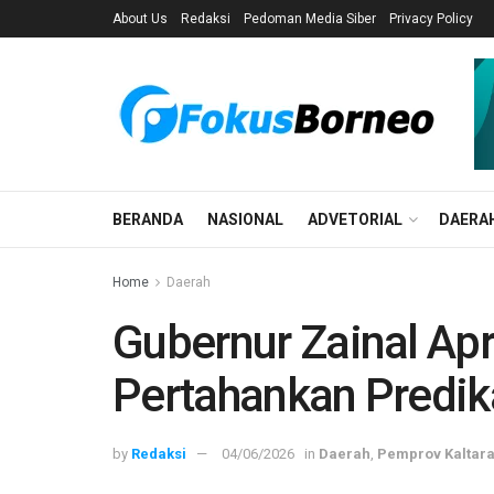
About Us
Redaksi
Pedoman Media Siber
Privacy Policy
BERANDA
NASIONAL
ADVETORIAL
DAERA
Home
Daerah
Gubernur Zainal Apr
Pertahankan Predik
by
Redaksi
04/06/2026
in
Daerah
,
Pemprov Kaltar