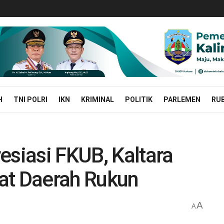
H
TNI POLRI
IKN
KRIMINAL
POLITIK
PARLEMEN
RUB
esiasi FKUB, Kaltara
at Daerah Rukun
A
a
A