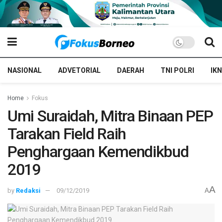
NASIONAL
ADVETORIAL
DAERAH
TNI POLRI
IKN
Home
Fokus
Umi Suraidah, Mitra Binaan PEP
Tarakan Field Raih
Penghargaan Kemendikbud
2019
A
by
Redaksi
09/12/2019
A