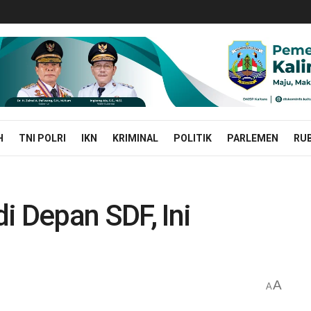
H
TNI POLRI
IKN
KRIMINAL
POLITIK
PARLEMEN
RUB
i Depan SDF, Ini
A
A