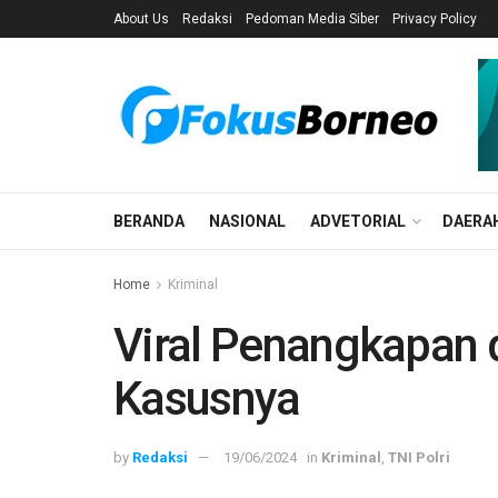
About Us
Redaksi
Pedoman Media Siber
Privacy Policy
BERANDA
NASIONAL
ADVETORIAL
DAERA
Home
Kriminal
Viral Penangkapan d
Kasusnya
by
Redaksi
19/06/2024
in
Kriminal
,
TNI Polri