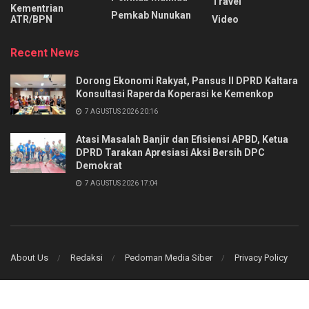
Travel
Kementrian
Pemkab Nunukan
ATR/BPN
Video
Recent News
Dorong Ekonomi Rakyat, Pansus II DPRD Kaltara
Konsultasi Raperda Koperasi ke Kemenkop
7 AGUSTUS 2026 20:16
Atasi Masalah Banjir dan Efisiensi APBD, Ketua
DPRD Tarakan Apresiasi Aksi Bersih DPC
Demokrat
7 AGUSTUS 2026 17:04
About Us
Redaksi
Pedoman Media Siber
Privacy Policy
© 2025 PT KITA MEDIA GROUP