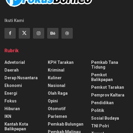
Ikuti Kami
Rubrik
Advetorial
KPH Tarakan
Pemkab Tana
Tidung
Daerah
Kriminal
Pemkot
Derap Nusantara
Kuliner
Balikpapan
Ekonomi
Nasional
Pemkot Tarakan
Energi
Olah Raga
Pemprov Kaltara
Fokus
Opini
Pendidikan
Hiburan
Otomotif
Politik
IKN
Parlemen
Sosial Budaya
Kantah Kota
Pemkab Bulungan
TNI Polri
Balikpapan
Pemkab Malinau