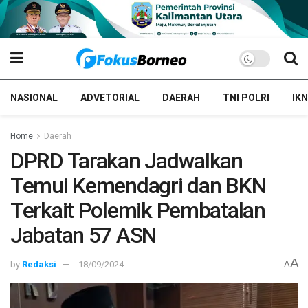
NASIONAL
ADVETORIAL
DAERAH
TNI POLRI
IKN
Home
Daerah
DPRD Tarakan Jadwalkan
Temui Kemendagri dan BKN
Terkait Polemik Pembatalan
Jabatan 57 ASN
A
by
Redaksi
18/09/2024
A