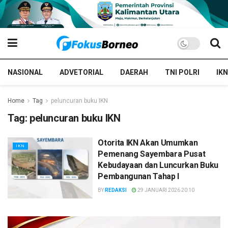
NASIONAL
ADVETORIAL
DAERAH
TNI POLRI
IKN
Home
Tag
peluncuran buku IKN
Tag:
peluncuran buku IKN
Otorita IKN Akan Umumkan
IKN
Pemenang Sayembara Pusat
Kebudayaan dan Luncurkan Buku
Pembangunan Tahap I
BY
REDAKSI
29 JANUARI 2026 20:10