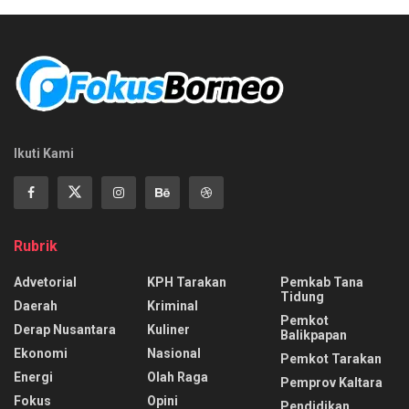
Ikuti Kami
Rubrik
Advetorial
KPH Tarakan
Pemkab Tana
Tidung
Daerah
Kriminal
Pemkot
Derap Nusantara
Kuliner
Balikpapan
Ekonomi
Nasional
Pemkot Tarakan
Energi
Olah Raga
Pemprov Kaltara
Fokus
Opini
Pendidikan