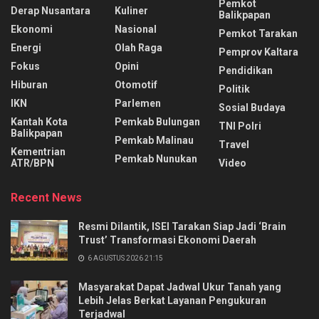
Pemkot
Derap Nusantara
Kuliner
Balikpapan
Ekonomi
Nasional
Pemkot Tarakan
Energi
Olah Raga
Pemprov Kaltara
Fokus
Opini
Pendidikan
Hiburan
Otomotif
Politik
IKN
Parlemen
Sosial Budaya
Kantah Kota
Pemkab Bulungan
TNI Polri
Balikpapan
Pemkab Malinau
Travel
Kementrian
Pemkab Nunukan
ATR/BPN
Video
Recent News
Resmi Dilantik, ISEI Tarakan Siap Jadi ‘Brain
Trust’ Transformasi Ekonomi Daerah
6 AGUSTUS 2026 21:15
Masyarakat Dapat Jadwal Ukur Tanah yang
Lebih Jelas Berkat Layanan Pengukuran
Terjadwal