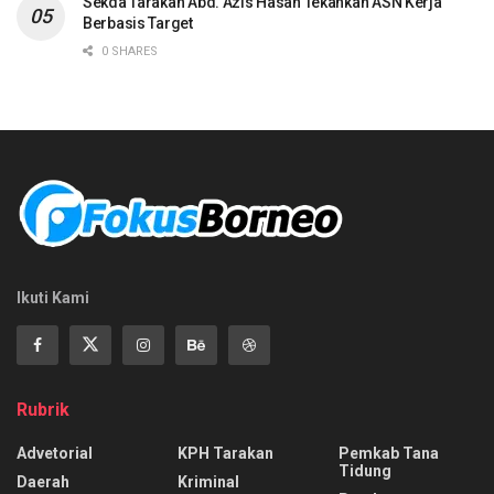
Sekda Tarakan Abd. Azis Hasan Tekankan ASN Kerja
Berbasis Target
0 SHARES
Ikuti Kami
Rubrik
Advetorial
KPH Tarakan
Pemkab Tana
Tidung
Daerah
Kriminal