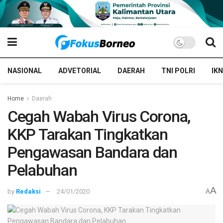
NASIONAL
ADVETORIAL
DAERAH
TNI POLRI
IKN
Home
Daerah
Cegah Wabah Virus Corona,
KKP Tarakan Tingkatkan
Pengawasan Bandara dan
Pelabuhan
A
by
Redaksi
24/01/2020
A