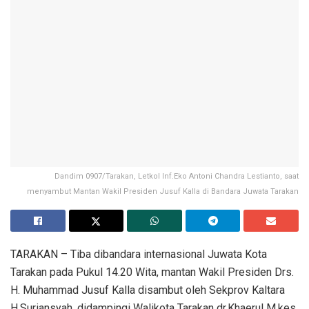
Dandim 0907/Tarakan, Letkol Inf.Eko Antoni Chandra Lestianto, saat
menyambut Mantan Wakil Presiden Jusuf Kalla di Bandara Juwata Tarakan
TARAKAN – Tiba dibandara internasional Juwata Kota
Tarakan pada Pukul 14.20 Wita, mantan Wakil Presiden Drs.
H. Muhammad Jusuf Kalla disambut oleh Sekprov Kaltara
H.Suriansyah, didampingi Walikota Tarakan dr.Khaerul M.kes,