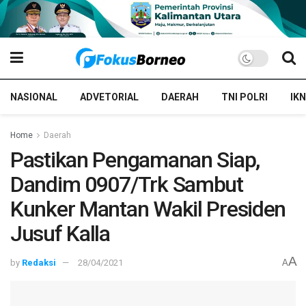
NASIONAL
ADVETORIAL
DAERAH
TNI POLRI
IKN
Home
Daerah
Pastikan Pengamanan Siap,
Dandim 0907/Trk Sambut
Kunker Mantan Wakil Presiden
Jusuf Kalla
A
by
Redaksi
28/04/2021
A