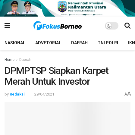
NASIONAL
ADVETORIAL
DAERAH
TNI POLRI
IKN
Home
Daerah
DPMPTSP Siapkan Karpet
Merah Untuk Investor
A
by
Redaksi
29/04/2021
A