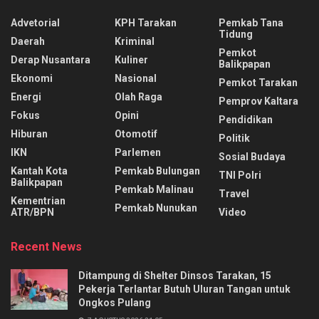
Advetorial
KPH Tarakan
Pemkab Tana
Tidung
Daerah
Kriminal
Pemkot
Derap Nusantara
Kuliner
Balikpapan
Ekonomi
Nasional
Pemkot Tarakan
Energi
Olah Raga
Pemprov Kaltara
Fokus
Opini
Pendidikan
Hiburan
Otomotif
Politik
IKN
Parlemen
Sosial Budaya
Kantah Kota
Pemkab Bulungan
TNI Polri
Balikpapan
Pemkab Malinau
Travel
Kementrian
Pemkab Nunukan
ATR/BPN
Video
Recent News
Ditampung di Shelter Dinsos Tarakan, 15
Pekerja Terlantar Butuh Uluran Tangan untuk
Ongkos Pulang