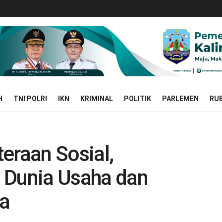
H
TNI POLRI
IKN
KRIMINAL
POLITIK
PARLEMEN
RUB
eraan Sosial,
 Dunia Usaha dan
na