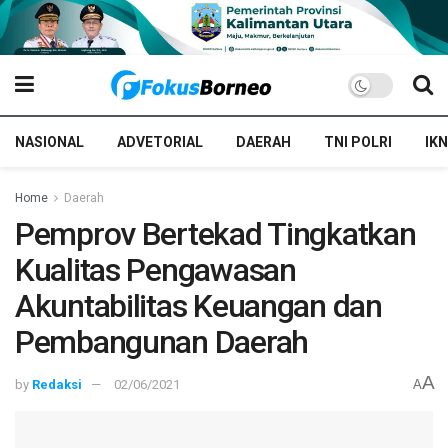
NASIONAL
ADVETORIAL
DAERAH
TNI POLRI
IKN
Home
Daerah
Pemprov Bertekad Tingkatkan
Kualitas Pengawasan
Akuntabilitas Keuangan dan
Pembangunan Daerah
A
by
Redaksi
02/06/2021
A