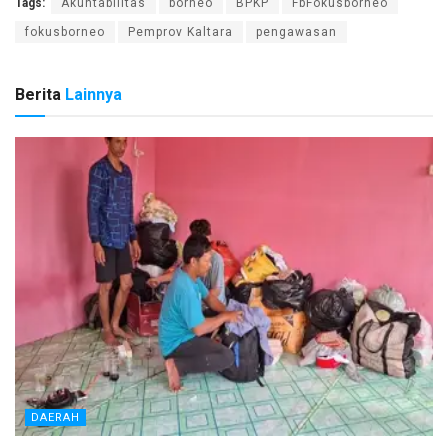
Tags:
Akuntabilitas
borneo
BPKP
FbFokusborneo
fokusborneo
Pemprov Kaltara
pengawasan
Berita
Lainnya
DAERAH