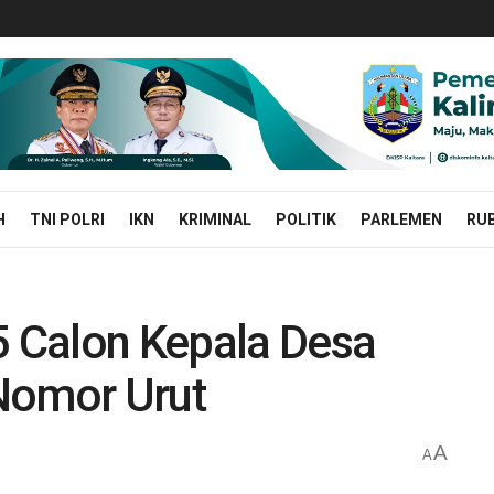
H
TNI POLRI
IKN
KRIMINAL
POLITIK
PARLEMEN
RUB
5 Calon Kepala Desa
Nomor Urut
A
A