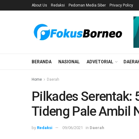
About Us
Redaksi
Pedoman Media Siber
Privacy Policy
BERANDA
NASIONAL
ADVETORIAL
DAERA
Home
Daerah
Pilkades Serentak: 
Tideng Pale Ambil 
by
Redaksi
09/06/2021
in
Daerah