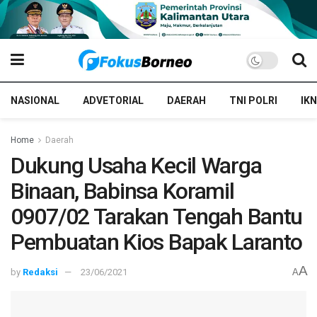
NASIONAL
ADVETORIAL
DAERAH
TNI POLRI
IKN
Home
Daerah
Dukung Usaha Kecil Warga
Binaan, Babinsa Koramil
0907/02 Tarakan Tengah Bantu
Pembuatan Kios Bapak Laranto
A
by
Redaksi
23/06/2021
A