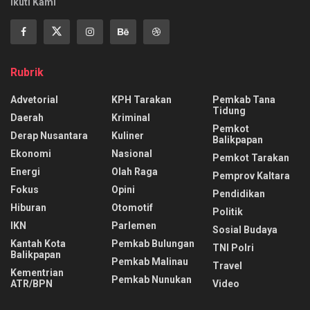
Ikuti Kami
Rubrik
Advetorial
KPH Tarakan
Pemkab Tana
Tidung
Daerah
Kriminal
Pemkot
Derap Nusantara
Kuliner
Balikpapan
Ekonomi
Nasional
Pemkot Tarakan
Energi
Olah Raga
Pemprov Kaltara
Fokus
Opini
Pendidikan
Hiburan
Otomotif
Politik
IKN
Parlemen
Sosial Budaya
Kantah Kota
Pemkab Bulungan
TNI Polri
Balikpapan
Pemkab Malinau
Travel
Kementrian
Pemkab Nunukan
ATR/BPN
Video