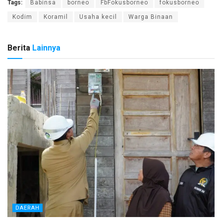
Tags:
Babinsa
borneo
FbFokusborneo
fokusborneo
Kodim
Koramil
Usaha kecil
Warga Binaan
Berita
Lainnya
DAERAH