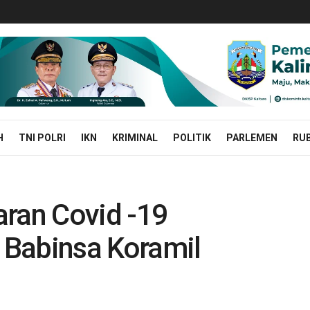
H
TNI POLRI
IKN
KRIMINAL
POLITIK
PARLEMEN
RUB
aran Covid -19
a Babinsa Koramil