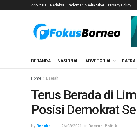
About Us
Redaksi
Pedoman Media Siber
Privacy Policy
BERANDA
NASIONAL
ADVETORIAL
DAERA
Home
Daerah
Terus Berada di Lim
Posisi Demokrat S
by
Redaksi
26/08/2021
in
Daerah
,
Politik