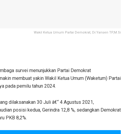
Wakil Ketua Umum Partai Demokrat, Dr.Yansen TP,M.Si
embaga survei menunjukkan Partai Demokrat
u semakin membuat yakin Wakil Ketua Umum (Waketum) Partai
aya pada pemilu tahun 2024.
 yang dilaksanakan 30 Juli â€“ 4 Agustus 2021,
dian posisi kedua, Gerindra 12,8 %, sedangkan Demokrat
aru PKB 8,2%.