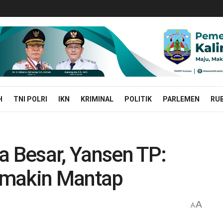
H
TNI POLRI
IKN
KRIMINAL
POLITIK
PARLEMEN
RUB
a Besar, Yansen TP:
emakin Mantap
A
A