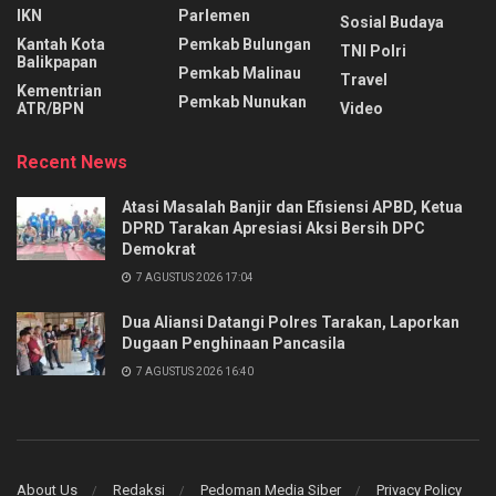
IKN
Parlemen
Sosial Budaya
Kantah Kota
Pemkab Bulungan
TNI Polri
Balikpapan
Pemkab Malinau
Travel
Kementrian
Pemkab Nunukan
ATR/BPN
Video
Recent News
Atasi Masalah Banjir dan Efisiensi APBD, Ketua
DPRD Tarakan Apresiasi Aksi Bersih DPC
Demokrat
7 AGUSTUS 2026 17:04
Dua Aliansi Datangi Polres Tarakan, Laporkan
Dugaan Penghinaan Pancasila
7 AGUSTUS 2026 16:40
About Us
Redaksi
Pedoman Media Siber
Privacy Policy