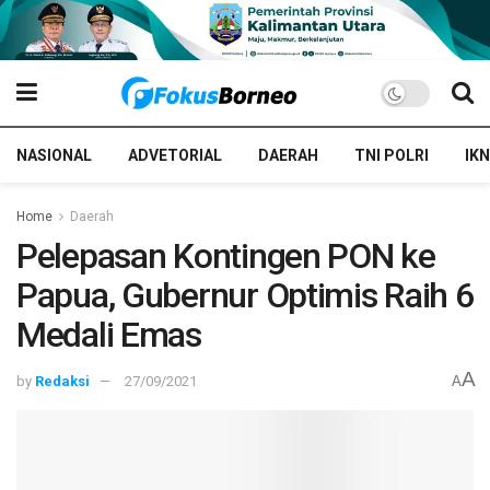
NASIONAL
ADVETORIAL
DAERAH
TNI POLRI
IKN
Home
Daerah
Pelepasan Kontingen PON ke
Papua, Gubernur Optimis Raih 6
Medali Emas
A
by
Redaksi
27/09/2021
A