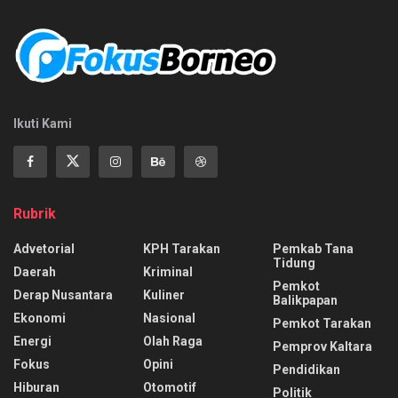
Ikuti Kami
Rubrik
Advetorial
KPH Tarakan
Pemkab Tana
Tidung
Daerah
Kriminal
Pemkot
Derap Nusantara
Kuliner
Balikpapan
Ekonomi
Nasional
Pemkot Tarakan
Energi
Olah Raga
Pemprov Kaltara
Fokus
Opini
Pendidikan
Hiburan
Otomotif
Politik