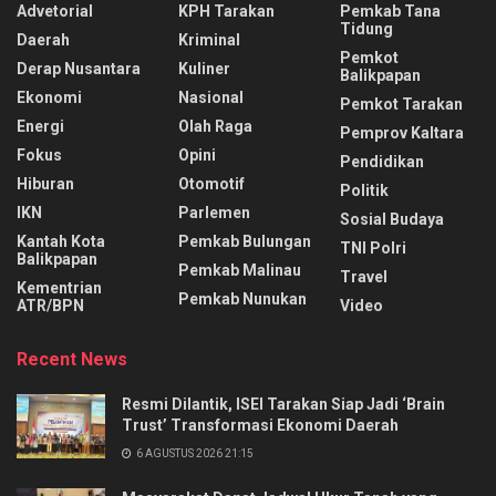
Advetorial
KPH Tarakan
Pemkab Tana
Tidung
Daerah
Kriminal
Pemkot
Derap Nusantara
Kuliner
Balikpapan
Ekonomi
Nasional
Pemkot Tarakan
Energi
Olah Raga
Pemprov Kaltara
Fokus
Opini
Pendidikan
Hiburan
Otomotif
Politik
IKN
Parlemen
Sosial Budaya
Kantah Kota
Pemkab Bulungan
TNI Polri
Balikpapan
Pemkab Malinau
Travel
Kementrian
Pemkab Nunukan
ATR/BPN
Video
Recent News
Resmi Dilantik, ISEI Tarakan Siap Jadi ‘Brain
Trust’ Transformasi Ekonomi Daerah
6 AGUSTUS 2026 21:15