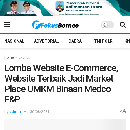
NASIONAL
ADVETORIAL
DAERAH
TNI POLRI
IKN
Home
Ekonomi
Lomba Website E-Commerce,
Website Terbaik Jadi Market
Place UMKM Binaan Medco
E&P
A
by
admin
30/08/2021
A