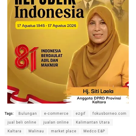
Tags:
Bulungan
e-commerce
ezgif
fokusborneo.com
jual beli online
jualan online
Kalimantan Utara
Kaltara
Malinau
market place
Medco E&P