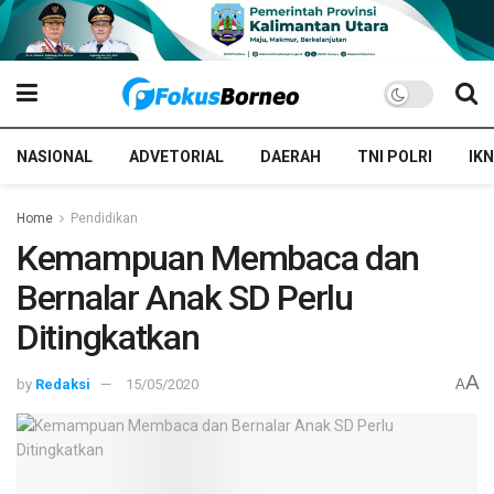
NASIONAL
ADVETORIAL
DAERAH
TNI POLRI
IKN
Home
Pendidikan
Kemampuan Membaca dan
Bernalar Anak SD Perlu
Ditingkatkan
A
by
Redaksi
15/05/2020
A