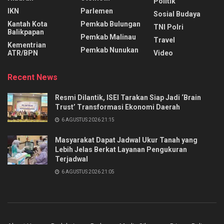
Politik
IKN
Parlemen
Sosial Budaya
Kantah Kota
Pemkab Bulungan
TNI Polri
Balikpapan
Pemkab Malinau
Travel
Kementrian
Pemkab Nunukan
ATR/BPN
Video
Recent News
Resmi Dilantik, ISEI Tarakan Siap Jadi ‘Brain
Trust’ Transformasi Ekonomi Daerah
6 AGUSTUS 2026 21:15
Masyarakat Dapat Jadwal Ukur Tanah yang
Lebih Jelas Berkat Layanan Pengukuran
Terjadwal
6 AGUSTUS 2026 21:05