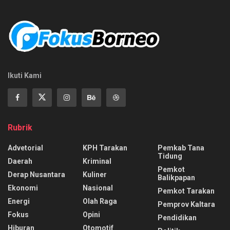
Ikuti Kami
Rubrik
Advetorial
KPH Tarakan
Pemkab Tana
Tidung
Daerah
Kriminal
Pemkot
Derap Nusantara
Kuliner
Balikpapan
Ekonomi
Nasional
Pemkot Tarakan
Energi
Olah Raga
Pemprov Kaltara
Fokus
Opini
Pendidikan
Hiburan
Otomotif