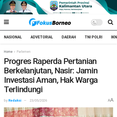
NASIONAL
ADVETORIAL
DAERAH
TNI POLRI
IKN
Home
Parlemen
Progres Raperda Pertanian
Berkelanjutan, Nasir: Jamin
Investasi Aman, Hak Warga
Terlindungi
A
by
Redaksi
23/05/2026
A