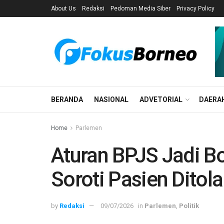
About Us
Redaksi
Pedoman Media Siber
Privacy Policy
BERANDA
NASIONAL
ADVETORIAL
DAERA
Home
Parlemen
Aturan BPJS Jadi B
Soroti Pasien Ditol
by
Redaksi
09/07/2026
in
Parlemen
,
Politik