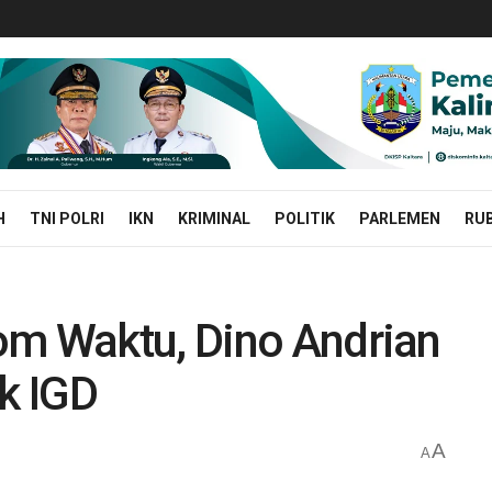
H
TNI POLRI
IKN
KRIMINAL
POLITIK
PARLEMEN
RUB
om Waktu, Dino Andrian
ak IGD
A
A