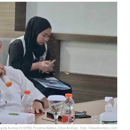
gota Komisi IV DPRD Provinsi Kaltara, Dino Andrian. Foto: Fokusborneo.com