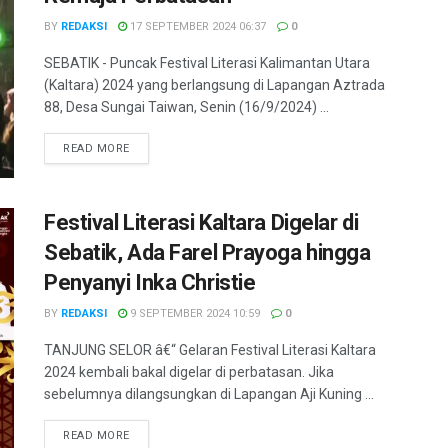
BY
REDAKSI
17 SEPTEMBER 2024 06:37
0
SEBATIK - Puncak Festival Literasi Kalimantan Utara
(Kaltara) 2024 yang berlangsung di Lapangan Aztrada
88, Desa Sungai Taiwan, Senin (16/9/2024) ...
DETAILS
READ MORE
Festival Literasi Kaltara Digelar di
Sebatik, Ada Farel Prayoga hingga
Penyanyi Inka Christie
BY
REDAKSI
9 SEPTEMBER 2024 10:59
0
TANJUNG SELOR â€“ Gelaran Festival Literasi Kaltara
2024 kembali bakal digelar di perbatasan. Jika
sebelumnya dilangsungkan di Lapangan Aji Kuning ...
DETAILS
READ MORE