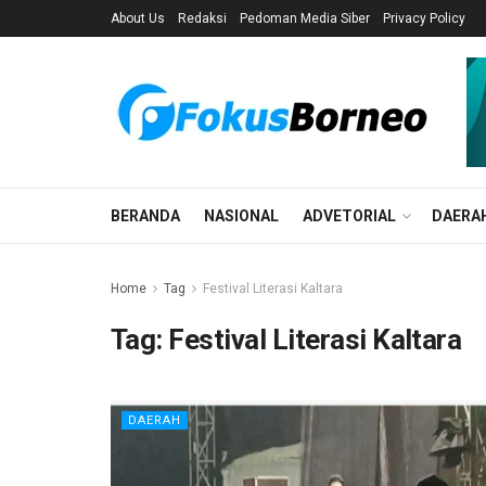
About Us
Redaksi
Pedoman Media Siber
Privacy Policy
BERANDA
NASIONAL
ADVETORIAL
DAERA
Home
Tag
Festival Literasi Kaltara
Tag:
Festival Literasi Kaltara
DAERAH