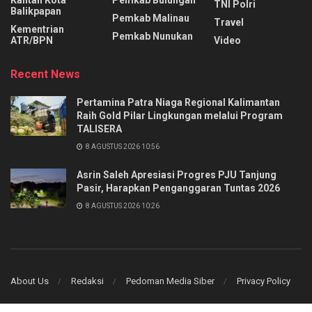
Kantah Kota
Pemkab Bulungan
TNI Polri
Balikpapan
Pemkab Malinau
Travel
Kementrian
Pemkab Nunukan
ATR/BPN
Video
Recent News
Pertamina Patra Niaga Regional Kalimantan
Raih Gold Pilar Lingkungan melalui Program
TALISERA
8 AGUSTUS 2026 10:56
Asrin Saleh Apresiasi Progres PJU Tanjung
Pasir, Harapkan Penganggaran Tuntas 2026
8 AGUSTUS 2026 10:26
About Us
Redaksi
Pedoman Media Siber
Privacy Policy
© 2025 PT KITA MEDIA GROUP