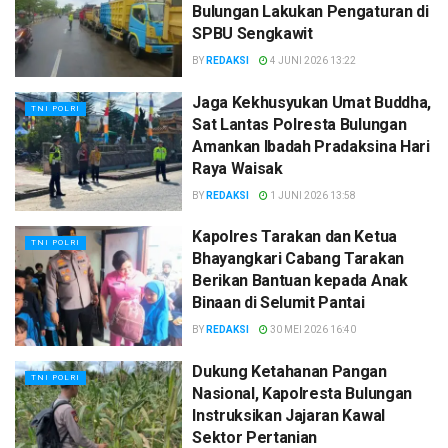
Bulungan Lakukan Pengaturan di
SPBU Sengkawit
BY
REDAKSI
4 JUNI 2026 13:22
Jaga Kekhusyukan Umat Buddha,
TNI POLRI
Sat Lantas Polresta Bulungan
Amankan Ibadah Pradaksina Hari
Raya Waisak
BY
REDAKSI
1 JUNI 2026 13:58
Kapolres Tarakan dan Ketua
TNI POLRI
Bhayangkari Cabang Tarakan
Berikan Bantuan kepada Anak
Binaan di Selumit Pantai
BY
REDAKSI
30 MEI 2026 16:40
Dukung Ketahanan Pangan
TNI POLRI
Nasional, Kapolresta Bulungan
Instruksikan Jajaran Kawal
Sektor Pertanian