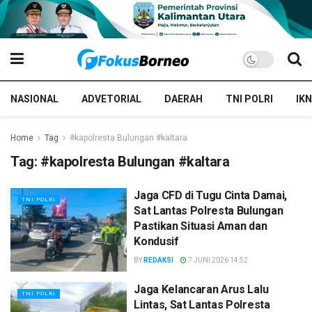
NASIONAL
ADVETORIAL
DAERAH
TNI POLRI
IKN
Home
Tag
#kapolresta Bulungan #kaltara
Tag:
#kapolresta Bulungan #kaltara
Jaga CFD di Tugu Cinta Damai,
TNI POLRI
Sat Lantas Polresta Bulungan
Pastikan Situasi Aman dan
Kondusif
BY
REDAKSI
7 JUNI 2026 14:52
Jaga Kelancaran Arus Lalu
TNI POLRI
Lintas, Sat Lantas Polresta