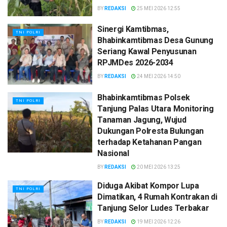
BY
REDAKSI
25 MEI 2026 12:55
Sinergi Kamtibmas,
TNI POLRI
Bhabinkamtibmas Desa Gunung
Seriang Kawal Penyusunan
RPJMDes 2026-2034
BY
REDAKSI
24 MEI 2026 14:50
Bhabinkamtibmas Polsek
TNI POLRI
Tanjung Palas Utara Monitoring
Tanaman Jagung, Wujud
Dukungan Polresta Bulungan
terhadap Ketahanan Pangan
Nasional
BY
REDAKSI
20 MEI 2026 13:25
Diduga Akibat Kompor Lupa
TNI POLRI
Dimatikan, 4 Rumah Kontrakan di
Tanjung Selor Ludes Terbakar
BY
REDAKSI
19 MEI 2026 12:26