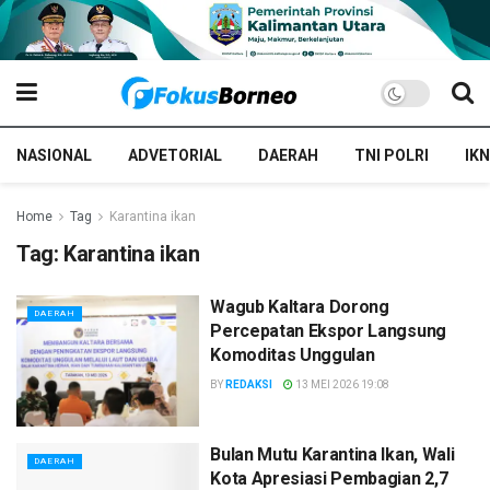
NASIONAL
ADVETORIAL
DAERAH
TNI POLRI
IKN
Home
Tag
Karantina ikan
Tag:
Karantina ikan
Wagub Kaltara Dorong
DAERAH
Percepatan Ekspor Langsung
Komoditas Unggulan
BY
REDAKSI
13 MEI 2026 19:08
Bulan Mutu Karantina Ikan, Wali
DAERAH
Kota Apresiasi Pembagian 2,7