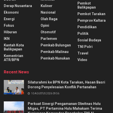
Pemkot
Derap Nusantara
Kuliner
Balikpapan
Ekonomi
Nasional
Pemkot Tarakan
Energi
Olah Raga
Pemprov Kaltara
Fokus
Opini
Pendidikan
Hiburan
Otomotif
Politik
IKN
Parlemen
Sosial Budaya
Kantah Kota
Pemkab Bulungan
TNI Polri
Balikpapan
Pemkab Malinau
Travel
Kementrian
Pemkab Nunukan
ATR/BPN
Video
Recent News
Silaturahmi ke BPN Kota Tarakan, Hasan Basri
Dorong Penyelesaian Konflik Pertanahan
10 AGUSTUS 2026 09:56
Perkuat Sinergi Pengamanan Obvitnas Hulu
Migas, PT Pertamina Hulu Mahakam Terima