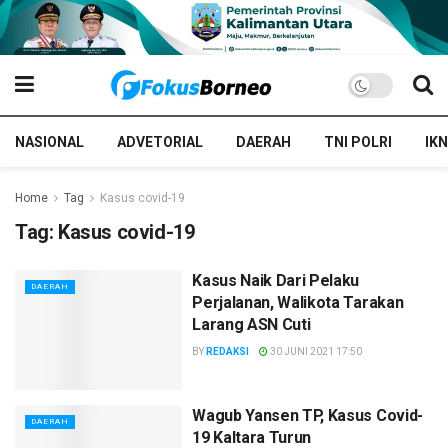
NASIONAL
ADVETORIAL
DAERAH
TNI POLRI
IKN
Home
Tag
Kasus covid-19
Tag:
Kasus covid-19
Kasus Naik Dari Pelaku
DAERAH
Perjalanan, Walikota Tarakan
Larang ASN Cuti
BY
REDAKSI
30 JUNI 2021 17:50
Wagub Yansen TP, Kasus Covid-
DAERAH
19 Kaltara Turun