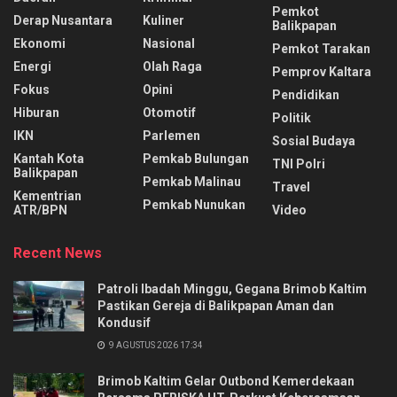
Pemkot
Derap Nusantara
Kuliner
Balikpapan
Ekonomi
Nasional
Pemkot Tarakan
Energi
Olah Raga
Pemprov Kaltara
Fokus
Opini
Pendidikan
Hiburan
Otomotif
Politik
IKN
Parlemen
Sosial Budaya
Kantah Kota
Pemkab Bulungan
TNI Polri
Balikpapan
Pemkab Malinau
Travel
Kementrian
Pemkab Nunukan
ATR/BPN
Video
Recent News
Patroli Ibadah Minggu, Gegana Brimob Kaltim
Pastikan Gereja di Balikpapan Aman dan
Kondusif
9 AGUSTUS 2026 17:34
Brimob Kaltim Gelar Outbond Kemerdekaan