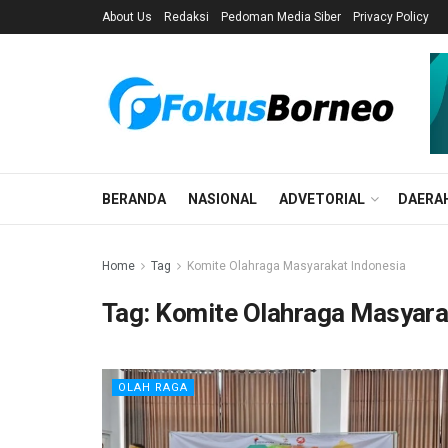
About Us
Redaksi
Pedoman Media Siber
Privacy Policy
BERANDA
NASIONAL
ADVETORIAL
DAERA
Home
Tag
Komite Olahraga Masyarakat Indonesia
Tag:
Komite Olahraga Masyara
OLAH RAGA