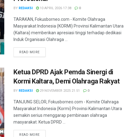
BY
REDAKSI
10 APRIL 2026 17:38
0
​TARAKAN, Fokusborneo.com - Komite Olahraga
Masyarakat Indonesia (KORMI) Provinsi Kalimantan Utara
(Kaltara) memberikan apresiasi tinggi terhadap dedikasi
Induk Organisasi Olahraga ...
DETAILS
READ MORE
Ketua DPRD Ajak Pemda Sinergi di
Kormi Kaltara, Demi Olahraga Rakyat
BY
REDAKSI
29 NOVEMBER 2025 21:51
0
TANJUNG SELOR, Fokusborneo.com - Komite Olahraga
Masyarakat Indonesia (Kormi) Provinsi Kalimantan Utara
semakin serius menggarap pembinaan olahraga
masyarakat. ​Ketua DPRD ...
DETAILS
READ MORE