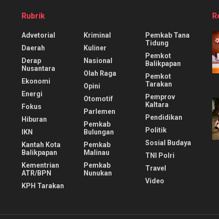
Rubrik
R
Advetorial
Kriminal
Pemkab Tana
Tidung
Daerah
Kuliner
Pemkot
Derap
Nasional
Balikpapan
Nusantara
Olah Raga
Pemkot
Ekonomi
Tarakan
Opini
Energi
Pemprov
Otomotif
Kaltara
Fokus
Parlemen
Pendidikan
Hiburan
Pemkab
Politik
IKN
Bulungan
Sosial Budaya
Kantah Kota
Pemkab
Balikpapan
Malinau
TNI Polri
Kementrian
Pemkab
Travel
ATR/BPN
Nunukan
Video
KPH Tarakan