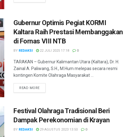
Gubernur Optimis Pegiat KORMI
Kaltara Raih Prestasi Membanggakan
di Fornas VIII NTB
BY
REDAKSI
22 JULI 2025 17:18
0
TARAKAN – Gubernur Kalimantan Utara (Kaltara), Dr. H.
Zainal A. Paliwang, S.H., M.Hum melepas secara resmi
kontingen Komite Olahraga Masyarakat ...
DETAILS
READ MORE
Festival Olahraga Tradisional Beri
Dampak Perekonomian di Krayan
BY
REDAKSI
29 AGUSTUS 2023 13:50
0