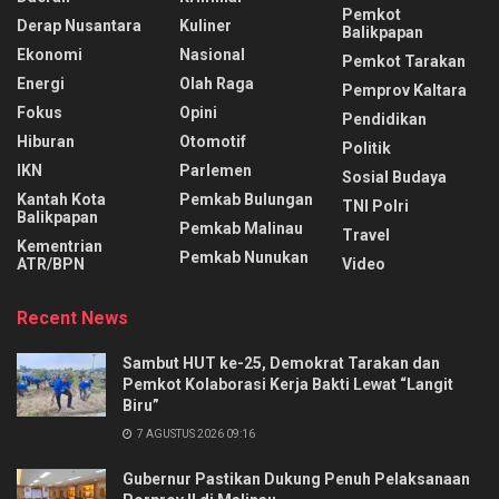
Pemkot
Derap Nusantara
Kuliner
Balikpapan
Ekonomi
Nasional
Pemkot Tarakan
Energi
Olah Raga
Pemprov Kaltara
Fokus
Opini
Pendidikan
Hiburan
Otomotif
Politik
IKN
Parlemen
Sosial Budaya
Kantah Kota
Pemkab Bulungan
TNI Polri
Balikpapan
Pemkab Malinau
Travel
Kementrian
Pemkab Nunukan
ATR/BPN
Video
Recent News
Sambut HUT ke-25, Demokrat Tarakan dan
Pemkot Kolaborasi Kerja Bakti Lewat “Langit
Biru”
7 AGUSTUS 2026 09:16
Gubernur Pastikan Dukung Penuh Pelaksanaan