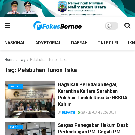
NASIONAL
ADVETORIAL
DAERAH
TNI POLRI
IKN
Home
Tag
Pelabuhan Tunon Taka
Tag:
Pelabuhan Tunon Taka
Gagalkan Peredaran Ilegal,
DAERAH
Karantina Kaltara Serahkan
Puluhan Tanduk Rusa ke BKSDA
Kaltim
BY
REDAKSI
28 FEBRUARI 2026 08:59
Satgas Penegakan Hukum Desk
DAERAH
Perlindungan PMI Cegah PMI