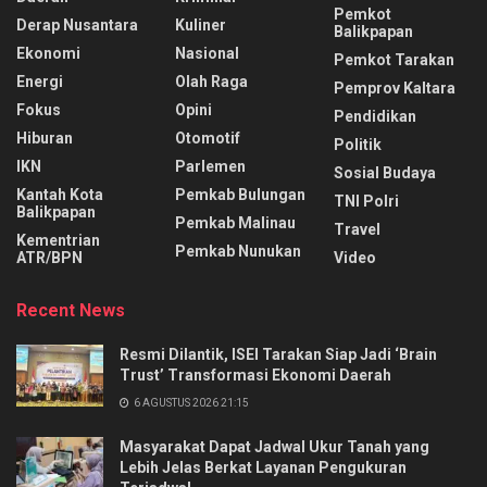
Pemkot
Derap Nusantara
Kuliner
Balikpapan
Ekonomi
Nasional
Pemkot Tarakan
Energi
Olah Raga
Pemprov Kaltara
Fokus
Opini
Pendidikan
Hiburan
Otomotif
Politik
IKN
Parlemen
Sosial Budaya
Kantah Kota
Pemkab Bulungan
TNI Polri
Balikpapan
Pemkab Malinau
Travel
Kementrian
Pemkab Nunukan
ATR/BPN
Video
Recent News
Resmi Dilantik, ISEI Tarakan Siap Jadi ‘Brain
Trust’ Transformasi Ekonomi Daerah
6 AGUSTUS 2026 21:15
Masyarakat Dapat Jadwal Ukur Tanah yang
Lebih Jelas Berkat Layanan Pengukuran