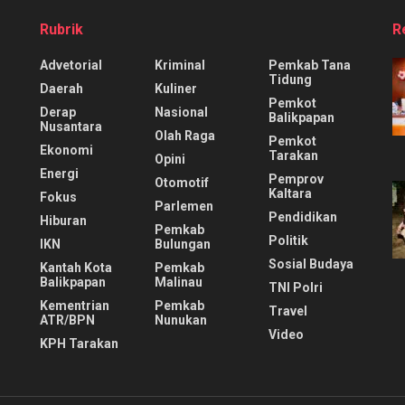
Rubrik
R
Advetorial
Kriminal
Pemkab Tana
Tidung
Daerah
Kuliner
Pemkot
Derap
Nasional
Balikpapan
Nusantara
Olah Raga
Pemkot
Ekonomi
Tarakan
Opini
Energi
Pemprov
Otomotif
Kaltara
Fokus
Parlemen
Pendidikan
Hiburan
Pemkab
Politik
IKN
Bulungan
Sosial Budaya
Kantah Kota
Pemkab
Balikpapan
Malinau
TNI Polri
Kementrian
Pemkab
Travel
ATR/BPN
Nunukan
Video
KPH Tarakan