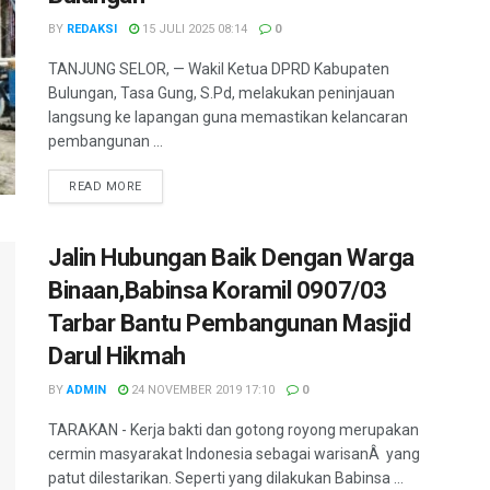
BY
REDAKSI
15 JULI 2025 08:14
0
TANJUNG SELOR, — Wakil Ketua DPRD Kabupaten
Bulungan, Tasa Gung, S.Pd, melakukan peninjauan
langsung ke lapangan guna memastikan kelancaran
pembangunan ...
DETAILS
READ MORE
Jalin Hubungan Baik Dengan Warga
Binaan,Babinsa Koramil 0907/03
Tarbar Bantu Pembangunan Masjid
Darul Hikmah
BY
ADMIN
24 NOVEMBER 2019 17:10
0
TARAKAN - Kerja bakti dan gotong royong merupakan
cermin masyarakat Indonesia sebagai warisanÂ yang
patut dilestarikan. Seperti yang dilakukan Babinsa ...