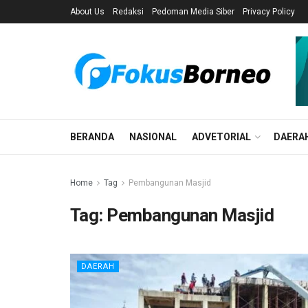
About Us
Redaksi
Pedoman Media Siber
Privacy Policy
BERANDA
NASIONAL
ADVETORIAL
DAERA
Home
Tag
Pembangunan Masjid
Tag:
Pembangunan Masjid
DAERAH