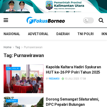
NASIONAL
ADVETORIAL
DAERAH
TNI POLRI
IKN
Home
Tag
Purnawirawan
Tag:
Purnawirawan
Kapolda Kaltara Hadiri Syukuran
TNI POLRI
HUT ke-26 PP Polri Tahun 2025
BY
REDAKSI
10 JULI 2025 17:58
Dorong Semangat Silaturahmi,
DAERAH
DPC Pepabri Bulungan