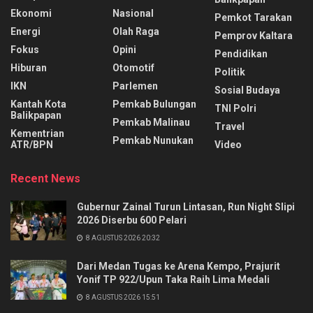
Ekonomi
Nasional
Pemkot Tarakan
Energi
Olah Raga
Pemprov Kaltara
Fokus
Opini
Pendidikan
Hiburan
Otomotif
Politik
IKN
Parlemen
Sosial Budaya
Kantah Kota
Pemkab Bulungan
TNI Polri
Balikpapan
Pemkab Malinau
Travel
Kementrian
Pemkab Nunukan
ATR/BPN
Video
Recent News
Gubernur Zainal Turun Lintasan, Run Night Slipi
2026 Diserbu 600 Pelari
8 AGUSTUS 2026 20:32
Dari Medan Tugas ke Arena Kempo, Prajurit
Yonif TP 922/Upun Taka Raih Lima Medali
8 AGUSTUS 2026 15:51