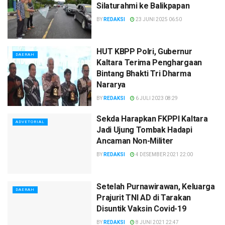
Silaturahmi ke Balikpapan
BY
REDAKSI
23 JUNI 2025 06:50
HUT KBPP Polri, Gubernur
DAERAH
Kaltara Terima Penghargaan
Bintang Bhakti Tri Dharma
Nararya
BY
REDAKSI
6 JULI 2023 08:29
Sekda Harapkan FKPPI Kaltara
ADVETORIAL
Jadi Ujung Tombak Hadapi
Ancaman Non-Militer
BY
REDAKSI
4 DESEMBER 2021 22:00
Setelah Purnawirawan, Keluarga
DAERAH
Prajurit TNI AD di Tarakan
Disuntik Vaksin Covid-19
BY
REDAKSI
8 JUNI 2021 22:47