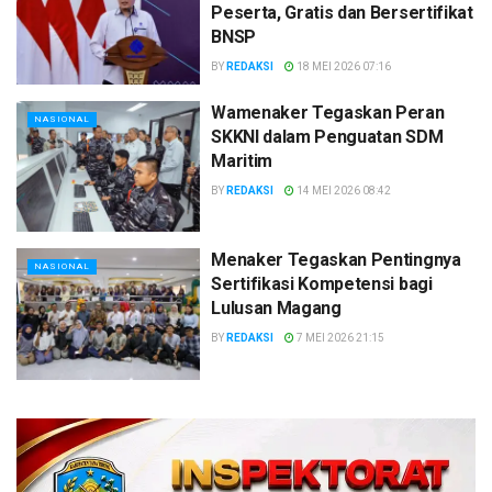
Peserta, Gratis dan Bersertifikat
BNSP
BY
REDAKSI
18 MEI 2026 07:16
Wamenaker Tegaskan Peran
NASIONAL
SKKNI dalam Penguatan SDM
Maritim
BY
REDAKSI
14 MEI 2026 08:42
Menaker Tegaskan Pentingnya
NASIONAL
Sertifikasi Kompetensi bagi
Lulusan Magang
BY
REDAKSI
7 MEI 2026 21:15