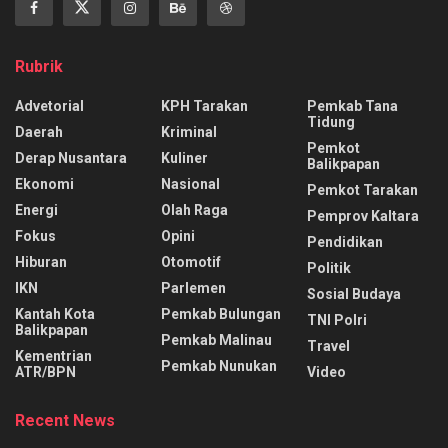
Rubrik
Advetorial
KPH Tarakan
Pemkab Tana
Tidung
Daerah
Kriminal
Pemkot
Derap Nusantara
Kuliner
Balikpapan
Ekonomi
Nasional
Pemkot Tarakan
Energi
Olah Raga
Pemprov Kaltara
Fokus
Opini
Pendidikan
Hiburan
Otomotif
Politik
IKN
Parlemen
Sosial Budaya
Kantah Kota
Pemkab Bulungan
TNI Polri
Balikpapan
Pemkab Malinau
Travel
Kementrian
Pemkab Nunukan
ATR/BPN
Video
Recent News