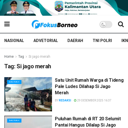
NASIONAL
ADVETORIAL
DAERAH
TNI POLRI
IKN
Home
Tag
Si jago merah
Tag:
Si jago merah
Satu Unit Rumah Warga di Tideng
DAERAH
Pale Ludes Dilahap Si Jago
Merah
BY
REDAKSI
29 DESEMBER 2025 16:37
Puluhan Rumah di RT 20 Selumit
DAERAH
Pantai Hangus Dilalap Si Jago