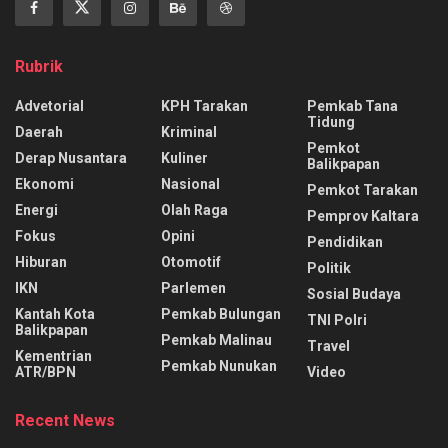
Rubrik
Advetorial
KPH Tarakan
Pemkab Tana
Tidung
Daerah
Kriminal
Pemkot
Derap Nusantara
Kuliner
Balikpapan
Ekonomi
Nasional
Pemkot Tarakan
Energi
Olah Raga
Pemprov Kaltara
Fokus
Opini
Pendidikan
Hiburan
Otomotif
Politik
IKN
Parlemen
Sosial Budaya
Kantah Kota
Pemkab Bulungan
TNI Polri
Balikpapan
Pemkab Malinau
Travel
Kementrian
Pemkab Nunukan
ATR/BPN
Video
Recent News