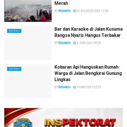
Merah
BY
REDAKSI
22 AGUSTUS 2023 11:04
Bar dan Karaoke di Jalan Kusuma
DAERAH
Bangsa Nyaris Hangus Terbakar
BY
REDAKSI
9 JUNI 2021 09:59
Kobaran Api Hanguskan Rumah
DAERAH
Warga di Jalan Bengkirai Gunung
Lingkas
BY
REDAKSI
15 MEI 2021 22:23