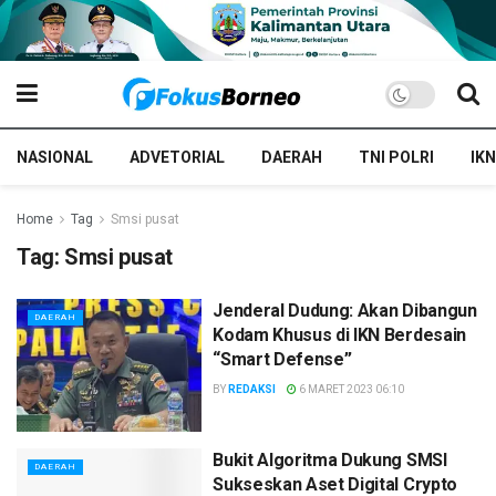
NASIONAL
ADVETORIAL
DAERAH
TNI POLRI
IKN
Home
Tag
Smsi pusat
Tag:
Smsi pusat
Jenderal Dudung: Akan Dibangun
DAERAH
Kodam Khusus di IKN Berdesain
“Smart Defense”
BY
REDAKSI
6 MARET 2023 06:10
Bukit Algoritma Dukung SMSI
DAERAH
Sukseskan Aset Digital Crypto