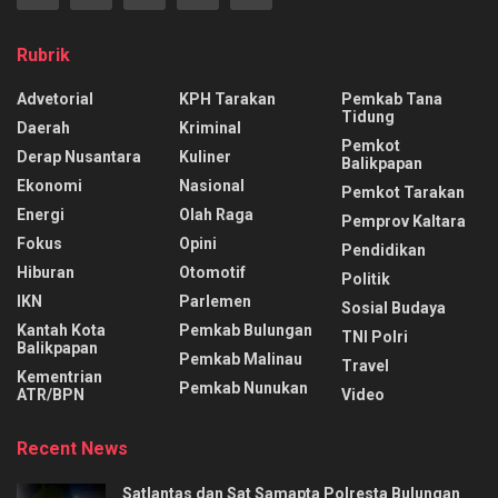
Rubrik
Advetorial
KPH Tarakan
Pemkab Tana
Tidung
Daerah
Kriminal
Pemkot
Derap Nusantara
Kuliner
Balikpapan
Ekonomi
Nasional
Pemkot Tarakan
Energi
Olah Raga
Pemprov Kaltara
Fokus
Opini
Pendidikan
Hiburan
Otomotif
Politik
IKN
Parlemen
Sosial Budaya
Kantah Kota
Pemkab Bulungan
TNI Polri
Balikpapan
Pemkab Malinau
Travel
Kementrian
Pemkab Nunukan
ATR/BPN
Video
Recent News
Satlantas dan Sat Samapta Polresta Bulungan