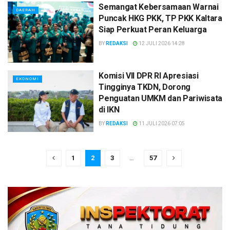
Semangat Kebersamaan Warnai
DAERAH
Puncak HKG PKK, TP PKK Kaltara
Siap Perkuat Peran Keluarga
BY
REDAKSI
12 JULI 2026 14:28
Komisi VII DPR RI Apresiasi
EKONOMI
Tingginya TKDN, Dorong
Penguatan UMKM dan Pariwisata
di IKN
BY
REDAKSI
11 JULI 2026 07:05
1
2
3
…
57