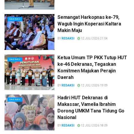
Semangat Harkopnas ke-79,
DAERAH
Wagub Ingin Koperasi Kaltara
Makin Maju
BY
REDAKSI
12 JULI 2026 21:04
Ketua Umum TP PKK Tutup HUT
DAERAH
ke-46 Dekranas, Tegaskan
Komitmen Majukan Perajin
Daerah
BY
REDAKSI
12 JULI 2026 19:09
Hadiri HUT Dekranas di
DAERAH
Makassar, Vamelia Ibrahim
Dorong UMKM Tana Tidung Go
Nasional
BY
REDAKSI
12 JULI 2026 18:09