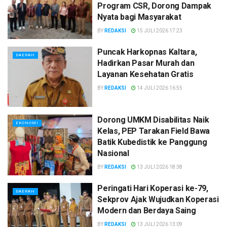
Program CSR, Dorong Dampak
Nyata bagi Masyarakat
BY
REDAKSI
15 JULI 2026 17:23
Puncak Harkopnas Kaltara,
DAERAH
Hadirkan Pasar Murah dan
Layanan Kesehatan Gratis
BY
REDAKSI
14 JULI 2026 16:55
Dorong UMKM Disabilitas Naik
EKONOMI
Kelas, PEP Tarakan Field Bawa
Batik Kubedistik ke Panggung
Nasional
BY
REDAKSI
13 JULI 2026 18:38
Peringati Hari Koperasi ke-79,
DAERAH
Sekprov Ajak Wujudkan Koperasi
Modern dan Berdaya Saing
BY
REDAKSI
13 JULI 2026 13:09