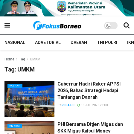
NASIONAL
ADVETORIAL
DAERAH
TNI POLRI
IKN
Home
Tag
UMKM
Tag:
UMKM
Gubernur Hadiri Raker APPSI
DAERAH
2026, Bahas Strategi Hadapi
Tantangan Daerah
BY
REDAKSI
16 JULI 2026 21:00
PHI Bersama Ditjen Migas dan
ENERGI
SKK Migas Kalsul Monev