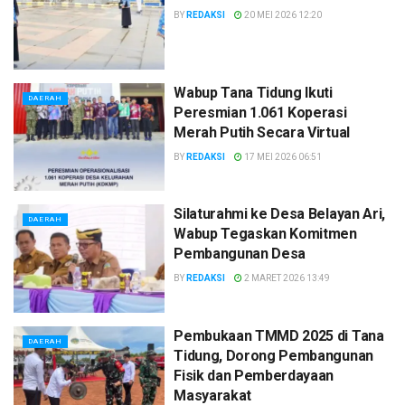
BY
REDAKSI
20 MEI 2026 12:20
Wabup Tana Tidung Ikuti
DAERAH
Peresmian 1.061 Koperasi
Merah Putih Secara Virtual
BY
REDAKSI
17 MEI 2026 06:51
Silaturahmi ke Desa Belayan Ari,
DAERAH
Wabup Tegaskan Komitmen
Pembangunan Desa
BY
REDAKSI
2 MARET 2026 13:49
Pembukaan TMMD 2025 di Tana
DAERAH
Tidung, Dorong Pembangunan
Fisik dan Pemberdayaan
Masyarakat