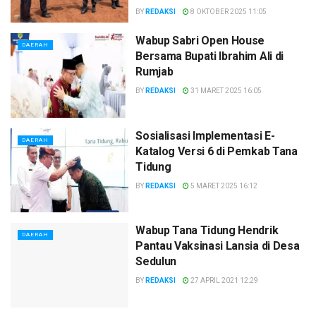
BY
REDAKSI
8 OKTOBER 2025 11:05
Wabup Sabri Open House
DAERAH
Bersama Bupati Ibrahim Ali di
Rumjab
BY
REDAKSI
31 MARET 2025 16:05
Sosialisasi Implementasi E-
DAERAH
Katalog Versi 6 di Pemkab Tana
Tidung
BY
REDAKSI
5 MARET 2025 16:12
Wabup Tana Tidung Hendrik
DAERAH
Pantau Vaksinasi Lansia di Desa
Sedulun
BY
REDAKSI
27 APRIL 2021 12:29