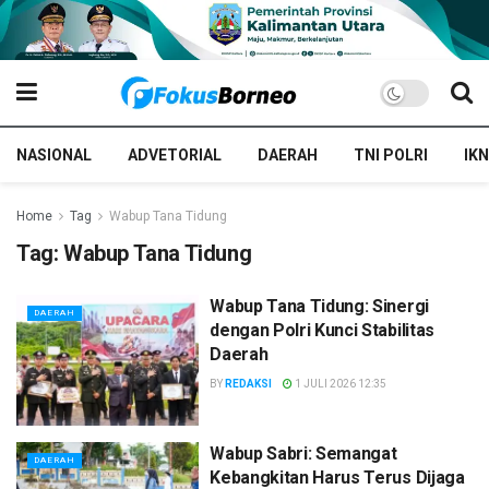
NASIONAL
ADVETORIAL
DAERAH
TNI POLRI
IKN
Home
Tag
Wabup Tana Tidung
Tag:
Wabup Tana Tidung
Wabup Tana Tidung: Sinergi
DAERAH
dengan Polri Kunci Stabilitas
Daerah
BY
REDAKSI
1 JULI 2026 12:35
Wabup Sabri: Semangat
DAERAH
Kebangkitan Harus Terus Dijaga