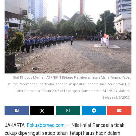
Staf Khusus Menteri ATR/BPN Bidang Pemberantasan Mafia Tanah, Yaved
Duma Parembang, bertindak sebagai inspektur upacara saat Peringatan Hari
Lahir Pancasila Tahun 2026 di Lapangan Kementerian ATR/BPN, Jakarta,
Selasa (2/6/2026).
JAKARTA,
Fokusborneo.com
– Nilai-nilai Pancasila tidak
cukup diperingati setiap tahun, tetapi harus hadir dalam