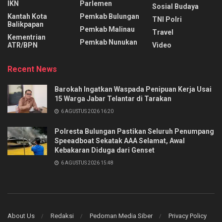
IKN
Parlemen
Sosial Budaya
Kantah Kota
Pemkab Bulungan
TNI Polri
Balikpapan
Pemkab Malinau
Travel
Kementrian
Pemkab Nunukan
ATR/BPN
Video
Recent News
Barokah Ingatkan Waspada Penipuan Kerja Usai
15 Warga Jabar Telantar di Tarakan
6 AGUSTUS 2026 16:20
Polresta Bulungan Pastikan Seluruh Penumpang
Speeadboat Sekatak AAA Selamat, Awal
Kebakaran Diduga dari Genset
6 AGUSTUS 2026 15:48
About Us
Redaksi
Pedoman Media Siber
Privacy Policy