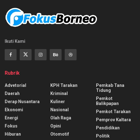
Ikuti Kami
Rubrik
Advetorial
KPH Tarakan
Pemkab Tana
Tidung
Daerah
Kriminal
Pemkot
Derap Nusantara
Kuliner
Balikpapan
Ekonomi
Nasional
Pemkot Tarakan
Energi
Olah Raga
Pemprov Kaltara
Fokus
Opini
Pendidikan
Hiburan
Otomotif
Politik