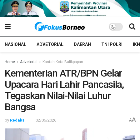
NASIONAL
ADVETORIAL
DAERAH
TNI POLRI
IKN
Home
Advetorial
Kantah Kota Balikpapan
Kementerian ATR/BPN Gelar
Upacara Hari Lahir Pancasila,
Tegaskan Nilai-Nilai Luhur
Bangsa
A
by
Redaksi
02/06/2026
A