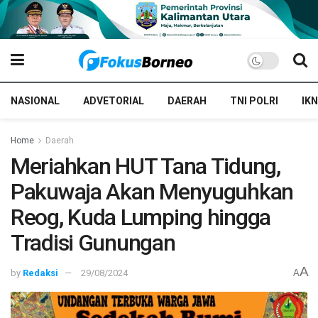
NASIONAL
ADVETORIAL
DAERAH
TNI POLRI
IKN
Home
Daerah
Meriahkan HUT Tana Tidung,
Pakuwaja Akan Menyuguhkan
Reog, Kuda Lumping hingga
Tradisi Gunungan
A
by
Redaksi
29/08/2024
A