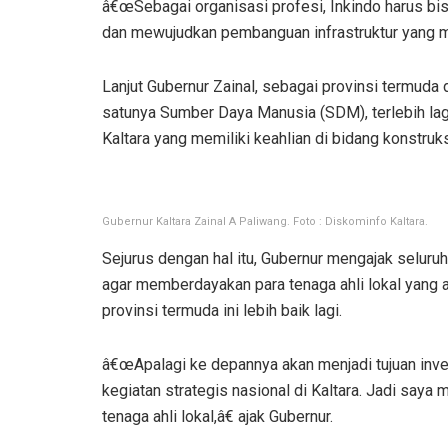
â€œSebagai organisasi profesi, Inkindo harus b
dan mewujudkan pembanguan infrastruktur yang mer
Lanjut Gubernur Zainal, sebagai provinsi termuda 
satunya Sumber Daya Manusia (SDM), terlebih lag
Kaltara yang memiliki keahlian di bidang konstruk
Gubernur Kaltara Zainal A Paliwang. Foto : Diskominfo Kaltara.
Sejurus dengan hal itu, Gubernur mengajak seluruh
agar memberdayakan para tenaga ahli lokal yang
provinsi termuda ini lebih baik lagi.
â€œApalagi ke depannya akan menjadi tujuan inve
kegiatan strategis nasional di Kaltara. Jadi say
tenaga ahli lokal,â€ ajak Gubernur.