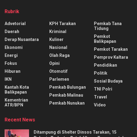
Rubrik
Advetorial
KPH Tarakan
Pemkab Tana
Tidung
Daerah
Kriminal
Pemkot
Derap Nusantara
Kuliner
Balikpapan
Ekonomi
Nasional
Pemkot Tarakan
Energi
Olah Raga
Pemprov Kaltara
Fokus
Opini
Pendidikan
Hiburan
Otomotif
Politik
IKN
Parlemen
Sosial Budaya
Kantah Kota
Pemkab Bulungan
TNI Polri
Balikpapan
Pemkab Malinau
Travel
Kementrian
Pemkab Nunukan
ATR/BPN
Video
Recent News
Ditampung di Shelter Dinsos Tarakan, 15