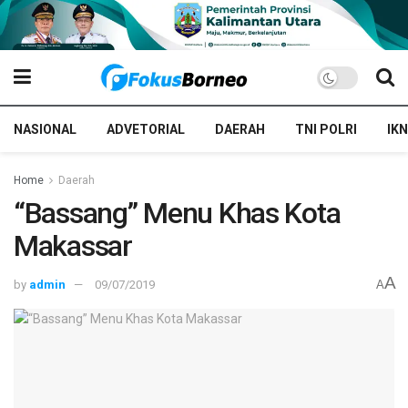
NASIONAL
ADVETORIAL
DAERAH
TNI POLRI
IKN
Home
Daerah
“Bassang” Menu Khas Kota
Makassar
A
by
admin
09/07/2019
A