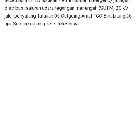
â€œSaat ini PLN lakukan Pemeliharaan Emergency jaringan
distribusi saluran udara tegangan menengah (SUTM) 20 kV
jalur penyulang Tarakan 05 Outgoing Amal FCO Binalatung,â€
ujar Suparje dalam press relesenya.