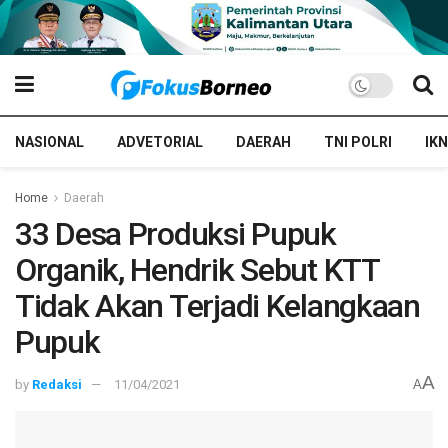
NASIONAL
ADVETORIAL
DAERAH
TNI POLRI
IKN
Home
Daerah
33 Desa Produksi Pupuk
Organik, Hendrik Sebut KTT
Tidak Akan Terjadi Kelangkaan
Pupuk
A
by
Redaksi
11/04/2021
A