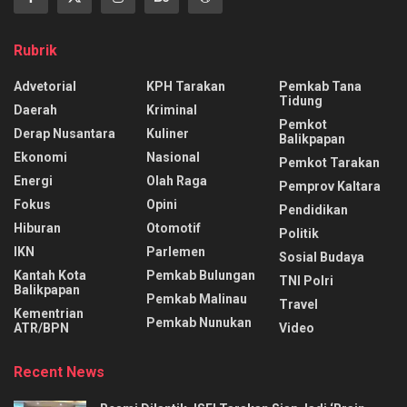
Rubrik
Advetorial
KPH Tarakan
Pemkab Tana
Tidung
Daerah
Kriminal
Pemkot
Derap Nusantara
Kuliner
Balikpapan
Ekonomi
Nasional
Pemkot Tarakan
Energi
Olah Raga
Pemprov Kaltara
Fokus
Opini
Pendidikan
Hiburan
Otomotif
Politik
IKN
Parlemen
Sosial Budaya
Kantah Kota
Pemkab Bulungan
TNI Polri
Balikpapan
Pemkab Malinau
Travel
Kementrian
Pemkab Nunukan
ATR/BPN
Video
Recent News