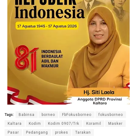
Tags:
Babinsa
borneo
FbFokusborneo
fokusborneo
Kaltara
Kodim
Kodim 0907/Trk
Koramil
Masker
Pasar
Pedangang
prokes
Tarakan