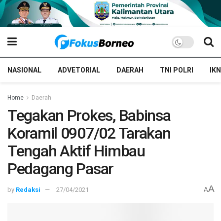
NASIONAL
ADVETORIAL
DAERAH
TNI POLRI
IKN
Home
Daerah
Tegakan Prokes, Babinsa
Koramil 0907/02 Tarakan
Tengah Aktif Himbau
Pedagang Pasar
A
by
Redaksi
27/04/2021
A